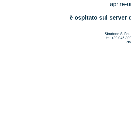
aprire-u
è ospitato sui server 
Stradone S. Ferm
tel: +39 045 80
P.I